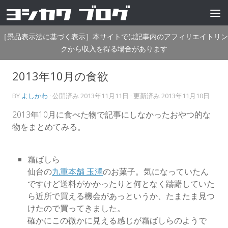
コンテンツへスキップ
［景品表示法に基づく表示］本サイトでは記事内のアフィリエイトリン
クから収入を得る場合があります
2013年10月の食欲
BY
よしかわ
· 公開済み
2013年11月11日
· 更新済み
2013年11月10日
2013年10月に食べた物で記事にしなかったおやつ的な
物をまとめてみる。
霜ばしら
仙台の
九重本舗 玉澤
のお菓子。気になっていたん
ですけど送料がかかったりと何となく躊躇していた
ら近所で買える機会があっというか、たまたま見つ
けたので買ってきました。
確かにこの微かに見える感じが霜ばしらのようで