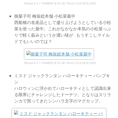
Pentax K-5 + TAMRON SP AF 28-75mm F2.8 XR Di (A09)
御菓子司 梅翁総本舗 小松菜最中
西船橋の名産品として盛り上げようとしている小松
菜を使った最中。これがなかなか本気の小松菜っぷ
りで軽く蘞みというか濃い味が…もうすこしマイル
ドでもいいのでは？
Pentax K-5 + TAMRON SP AF 28-75mm F2.8 XR Di (A09)
ミスド ジャックランタン ハローキティー パンプキ
ン
ハロウィンに浮かれてハローキティとして認識出来
る限界にチャレンジしたドーナツ。となりはスリラ
ンカで買ってきたシンハラ文字のマグカップ。