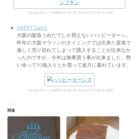
Pentax K-5 + TAMRON SP AF 28-75mm F2.8 XR Di (A09)
HAPPY Turn’s
大阪の阪急うめだでしか買えないハッピーターン。
昨年の大阪マラソンのタイミングでは出来た直後で
激しく売り切れてしまって購入することが出来なか
ったのですが、今年は無事買う事が出来ました。勢
い余って60個入りとか買って途方に暮れています。
Pentax K-5 + TAMRON SP AF 28-75mm F2.8 XR Di (A09)
関連