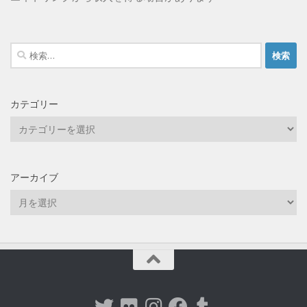
検
索:
カテゴリー
カ
テ
ゴ
リ
アーカイブ
ー
ア
ー
カ
イ
ブ