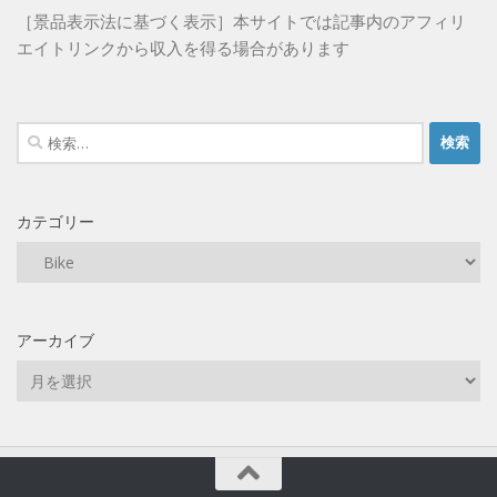
［景品表示法に基づく表示］本サイトでは記事内のアフィリ
エイトリンクから収入を得る場合があります
検
索:
カテゴリー
カ
テ
ゴ
リ
アーカイブ
ー
ア
ー
カ
イ
ブ