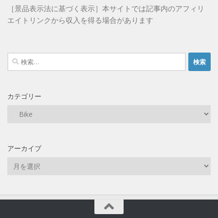
［景品表示法に基づく表示］本サイトでは記事内のアフィリ
エイトリンクから収入を得る場合があります
検
索:
カテゴリー
カ
テ
ゴ
リ
アーカイブ
ー
ア
ー
カ
イ
ブ