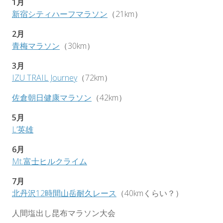
1月
新宿シティハーフマラソン
（21km）
2月
青梅マラソン
（30km）
3月
IZU TRAIL Journey
（72km）
佐倉朝日健康マラソン
（42km）
5月
L’英雄
6月
Mt.富士ヒルクライム
7月
北丹沢12時間山岳耐久レース
（40kmくらい？）
人間塩出し昆布マラソン大会