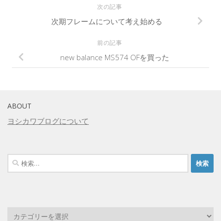
次の記事
次期フレームについて考え始める
前の記事
new balance MS574 OFを買った
ABOUT
ヨシカワブログについて
検
索: