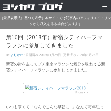
コンテンツへスキップ
［景品表示法に基づく表示］本サイトでは記事内のアフィリエイトリン
クから収入を得る場合があります
第16回（2018年）新宿シティハーフマ
ラソンに参加してきました
BY
よしかわ
· 公開済み
2018年1月29日
· 更新済み
2020年1月26日
新宿の街を走ってプチ東京マラソンな気分を味わえる新
宿シティハーフマラソンに参加してきました。
iPhone X
いつも寒くて「なんでこんな早朝に…」なんて毎年思っ