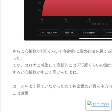
さらに心拍数が180くらいと年齢的に最大心拍を超え
った。
てか、コロナに感染して症状的には37.5度くらいの熱
すると心拍数がすごく高いんだよね。
コースをよく見ていなかったので神楽坂のど真ん中方
こは激坂…