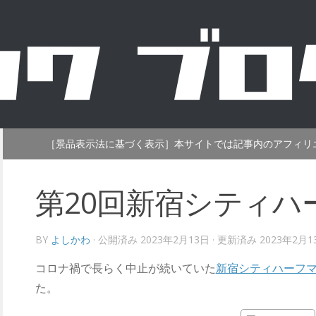
［景品表示法に基づく表示］本サイトでは記事内のアフィリ
第20回新宿シティハ
BY
よしかわ
· 公開済み
2023年2月13日
· 更新済み
2023年2月1
コロナ禍で長らく中止が続いていた
新宿シティハーフ
た。