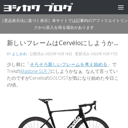
コンテンツへスキップ
［景品表示法に基づく表示］本サイトでは記事内のアフィリエイトリン
クから収入を得る場合があります
新しいフレームはCervéloにしようか…
BY
よしかわ
· 公開済み
2022年10月16日
· 更新済み
2022年10月17日
少し前に「
そろそろ新しいフレームを考え始める
」で
Trekの
Madone SLR 7
にしようかなぁ…なんて言ってい
たのですがCervéloのSOLOISTが気になり始めた今日こ
の頃。