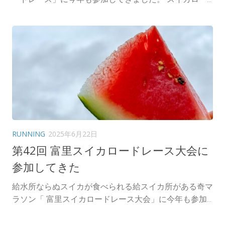
RUNNING
2025年6月22日
第42回 富里スイカロードレース大会に
参加してきた
給水所ならぬスイカが食べられる給スイカ所がある奇マ
ラソン「 富里スイカロードレース大会」に今年も参加...