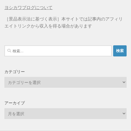
ヨシカワブログについて
［景品表示法に基づく表示］本サイトでは記事内のアフィリ
エイトリンクから収入を得る場合があります
検
索:
カテゴリー
カ
テ
ゴ
リ
アーカイブ
ー
ア
ー
カ