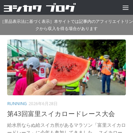
コンテンツへスキップ
［景品表示法に基づく表示］本サイトでは記事内のアフィリエイトリン
クから収入を得る場合があります
RUNNING
2026年6月28日
第43回富里スイカロードレース大会
給水所ならぬ給スイカ所があるマラソン「富里スイカロ
ードレース」に今年も参加してきました。 スイカロー...