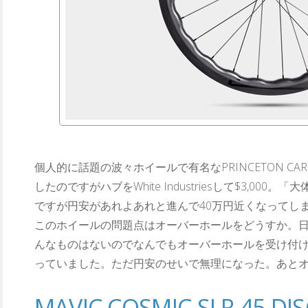
個人的に話題の波々ホイールで有名なPRINCETON CA
したのですがハブをWhite Industriesして$3,00
ですが円安があれよあれと進んで40万円近くなってし
このホイールの問題点はオーバーホールをどうすか。
んなものはないのでなんでもオーバーホールを受け付
っていました。ただ円安のせいで無理になった。あと
MAVIC COSMIC SLR 45 DIS