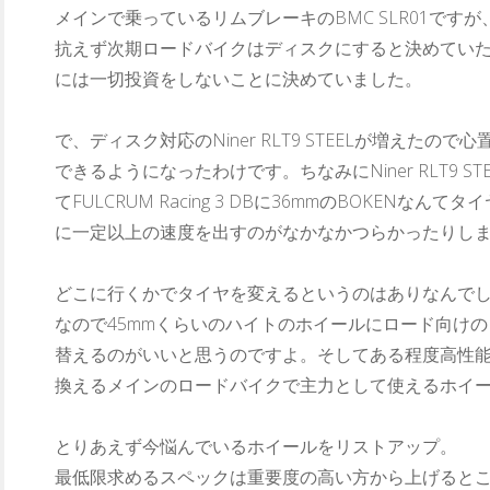
メインで乗っているリムブレーキのBMC SLR01です
抗えず次期ロードバイクはディスクにすると決めてい
には一切投資をしないことに決めていました。
で、ディスク対応のNiner RLT9 STEELが増えた
できるようになったわけです。ちなみにNiner RLT9 
てFULCRUM Racing 3 DBに36mmのBOKEN
に一定以上の速度を出すのがなかなかつらかったりし
どこに行くかでタイヤを変えるというのはありなんで
なので45mmくらいのハイトのホイールにロード向け
替えるのがいいと思うのですよ。そしてある程度高性
換えるメインのロードバイクで主力として使えるホイ
とりあえず今悩んでいるホイールをリストアップ。
最低限求めるスペックは重要度の高い方から上げるとこ