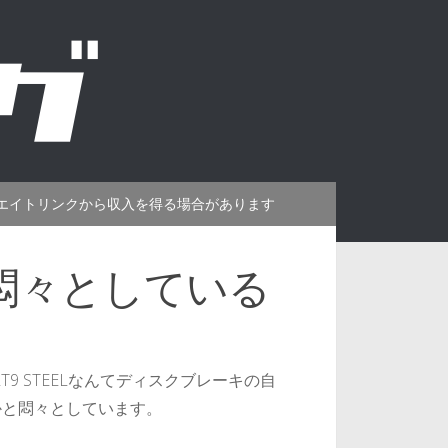
エイトリンクから収入を得る場合があります
悶々としている
日
RLT9 STEELなんてディスクブレーキの自
かと悶々としています。