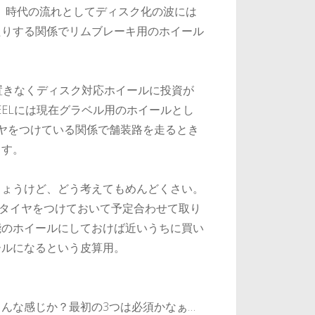
が、時代の流れとしてディスク化の波には
たりする関係でリムブレーキ用のホイール
ので心置きなくディスク対応ホイールに投資が
STEELには現在グラベル用のホイールとし
なんてタイヤをつけている関係で舗装路を走るとき
ます。
しょうけど、どう考えてもめんどくさい。
のタイヤをつけておいて予定合わせて取り
能のホイールにしておけば近いうちに買い
ールになるという皮算用。
んな感じか？最初の3つは必須かなぁ…