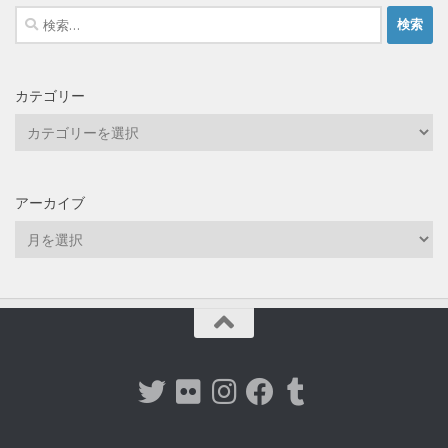
検
索:
カテゴリー
カ
テ
ゴ
リ
アーカイブ
ー
ア
ー
カ
イ
ブ