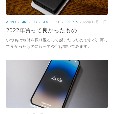
APPLE
/
BIKE
/
ETC
/
GOODS
/
IT
/
SPORTS
2022年12月11日
2022年買って良かったもの
いつもは散財を振り返るって感じだったのですが、買っ
て良かったものに絞って今年は書いてみます。