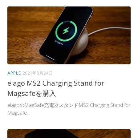
APPLE
2021年3月24日
elago MS2 Charging Stand for
Magsafeを購入
elagoのMagSafe充電器スタンドMS2 Charging Stand for
Magsafe...