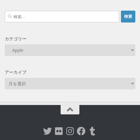
検
索:
カテゴリー
カ
テ
ゴ
リ
アーカイブ
ー
ア
ー
カ
イ
ブ