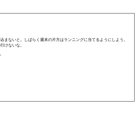
り込まないと。しばらく週末の片方はランニングに当てるようにしよう。
と行けないな。
い。