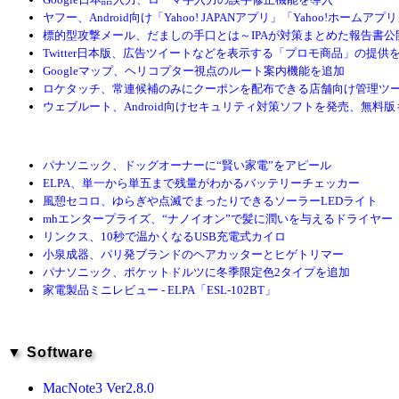
ヤフー、Android向け「Yahoo! JAPANアプリ」「Yahoo!ホームアプ
標的型攻撃メール、だましの手口とは～IPAが対策まとめた報告書公
Twitter日本版、広告ツイートなどを表示する「プロモ商品」の提供
Googleマップ、ヘリコプター視点のルート案内機能を追加
ロケタッチ、常連候補のみにクーポンを配布できる店舗向け管理ツ
ウェブルート、Android向けセキュリティ対策ソフトを発売、無料版
パナソニック、ドッグオーナーに“賢い家電”をアピール
ELPA、単一から単五まで残量がわかるバッテリーチェッカー
風憩セコロ、ゆらぎや点滅でまったりできるソーラーLEDライト
mhエンタープライズ、“ナノイオン”で髪に潤いを与えるドライヤー
リンクス、10秒で温かくなるUSB充電式カイロ
小泉成器、パリ発ブランドのヘアカッターとヒゲトリマー
パナソニック、ポケットドルツに冬季限定色2タイプを追加
家電製品ミニレビュー - ELPA「ESL-102BT」
▼ Software
MacNote3 Ver2.8.0