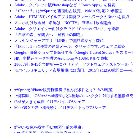
Adobe、タブレット版Photoshopなど「Touch Apps」を発表
「iPhone 5」は米Sprintが当面独占販売、WiMAX対応？ 米報道
Adobe、HTML5モバイルアプリ開発フレームワークのNitobiを買収
スマホ向け放送局、名称は「NOTTV」 来年4月放送開始
Adobe、クリエイター向けクラウド「Creative Cloud」を発表
「自炊の森」が閉店へ 「経営上の問題」
メッセンジャーアプリ「LINE」で無料通話が可能に
「iPhone 5」に便乗の迷惑メール、クリックでマルウェアに感染
Google、優良ショップを保証する「Google Trusted Stores」をスター
HP、非構造データ管理のAutonomyを103億ドルで買収
2800万行を45分で解析──コベリティ、ソフトウェアテストツール「Cove
モバイルセキュリティ市場規模は23億円、2015年には93億円に――I
米SprintがiPhone販売権獲得で呑んだ条件とは? - WSJ報道
上海問屋、iOS/Android端末など4種類のコネクタに対応する無接点
iPadが大きく成長 - 9月モバイルOSシェア
Mac OS Xの強い成長続く - 9月デスクトップOSシェア
鮮やかな色を残す「4,700万年前の甲虫」