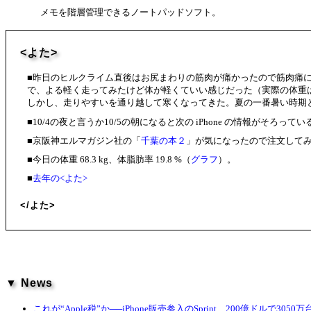
メモを階層管理できるノートパッドソフト。
<よた>
■昨日のヒルクライム直後はお尻まわりの筋肉が痛かったので筋肉痛
で、よる軽く走ってみたけど体が軽くていい感じだった（実際の体重
しかし、走りやすいを通り越して寒くなってきた。夏の一番暑い時期
■10/4の夜と言うか10/5の朝になると次の iPhone の情報が
■京阪神エルマガジン社の「
千葉の本２
」が気になったので注文して
■今日の体重 68.3 kg、体脂肪率 19.8 %（
グラフ
）。
■
去年の<よた>
</よた>
▼ News
これが“Apple税”か──iPhone販売参入のSprint、200億ドルで305