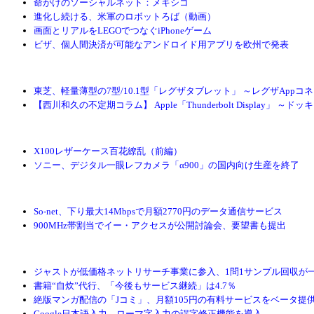
命がけのソーシャルネット：メキシコ
進化し続ける、米軍のロボットろば（動画）
画面とリアルをLEGOでつなぐiPhoneゲーム
ビザ、個人間決済が可能なアンドロイド用アプリを欧州で発表
東芝、軽量薄型の7型/10.1型「レグザタブレット」 ～レグザAppコ
【西川和久の不定期コラム】 Apple「Thunderbolt Display
X100レザーケース百花繚乱（前編）
ソニー、デジタル一眼レフカメラ「α900」の国内向け生産を終了
So-net、下り最大14Mbpsで月額2770円のデータ通信サービス
900MHz帯割当でイー・アクセスが公開討論会、要望書も提出
ジャストが低価格ネットリサーチ事業に参入、1問1サンプル回収が一
書籍“自炊”代行、「今後もサービス継続」は4.7％
絶版マンガ配信の「Jコミ」、月額105円の有料サービスをベータ提
Google日本語入力、ローマ字入力の誤字修正機能を導入