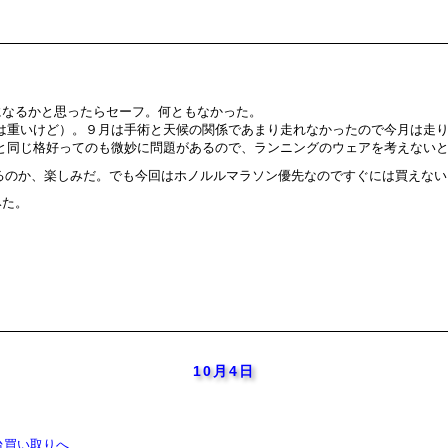
になるかと思ったらセーフ。何ともなかった。
は重いけど）。９月は手術と天候の関係であまり走れなかったので今月は走
と同じ格好ってのも微妙に問題があるので、ランニングのウェアを考えない
そろっているのか、楽しみだ。でも今回はホノルルマラソン優先なのですぐには買えな
みた。
10月4日
0万台買い取りへ