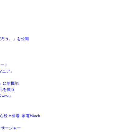
だろう。」を公開
サポート
マニア」
E」に新機能
発元を買収
est」
ら続々登場- 家電Watch
ッサージャー