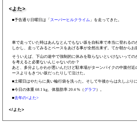
<よた>
■予告通り日曜日は「
スーパーヒルクライム
」を走ってきた。
車で走っていた時はあんなとんでもない坂を自転車で本当に登れるの
しかし、走ってみるとペースをあげる事が全然出来ず。てか朝からお
そういえば、下山の途中で強制的に休みを取らないといけないっての
を考えると必要ないんじゃないのか？
あと、多分よしかわが悪いんだけど駐車場がターンパイクの中腹付近
ースよりもきつい坂だったりして泣けた。
■土曜日はやたらに臭い輪行袋を洗った。そして午後からは久しぶり
■今日の体重 68.1 kg、体脂肪率 20.4 %（
グラフ
）。
■
去年の<よた>
</よた>