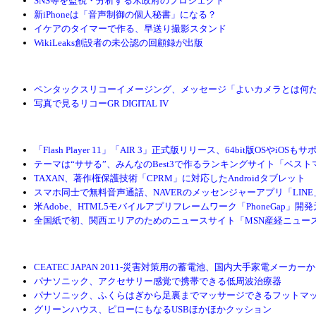
SNS等を監視・分析する米政府のプロジェクト
新iPhoneは「音声制御の個人秘書」になる？
イケアのタイマーで作る、早送り撮影スタンド
WikiLeaks創設者の未公認の回顧録が出版
ペンタックスリコーイメージング、メッセージ「よいカメラとは何
写真で見るリコーGR DIGITAL IV
「Flash Player 11」「AIR 3」正式版リリース、64bit版OSやiOSも
テーマは“ササる”、みんなのBest3で作るランキングサイト「ベスト
TAXAN、著作権保護技術「CPRM」に対応したAndroidタブレット
スマホ同士で無料音声通話、NAVERのメッセンジャーアプリ「LIN
米Adobe、HTML5モバイルアプリフレームワーク「PhoneGap」開
全国紙で初、関西エリアのためのニュースサイト「MSN産経ニュースw
CEATEC JAPAN 2011-災害対策用の蓄電池、国内大手家電メーカーか
パナソニック、アクセサリー感覚で携帯できる低周波治療器
パナソニック、ふくらはぎから足裏までマッサージできるフットマ
グリーンハウス、ピローにもなるUSBほかほかクッション