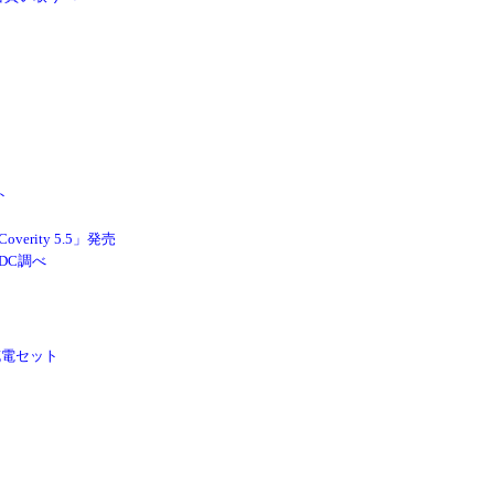
ト
rity 5.5」発売
DC調べ
充電セット