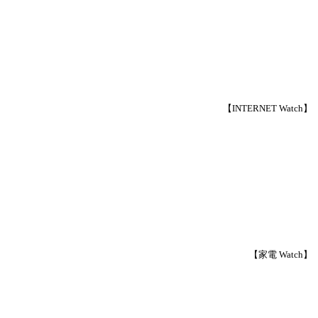
【INTERNET Watch】
【家電 Watch】