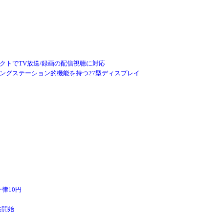
ネクトでTV放送/録画の配信視聴に対応
」 ～ドッキングステーション的機能を持つ27型ディスプレイ
律10円
供開始