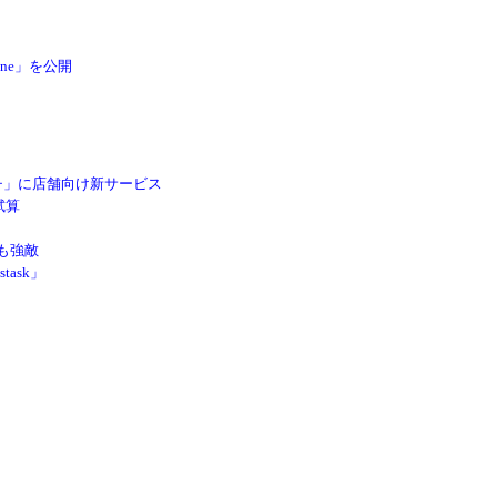
hone」を公開
チ」に店舗向け新サービス
が試算
も強敵
ask」