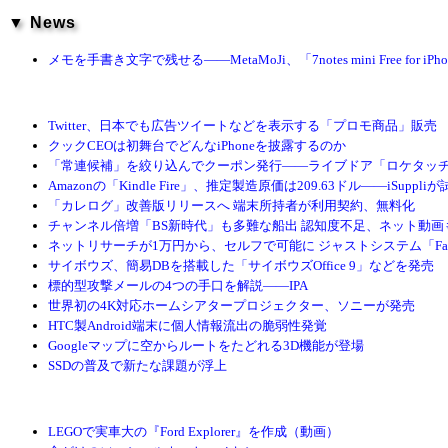
▼ News
メモを手書き文字で残せる――MetaMoJi、「7notes mini Free for iP
Twitter、日本でも広告ツイートなどを表示する「プロモ商品」販売
クックCEOは初舞台でどんなiPhoneを披露するのか
「常連候補」を絞り込んでクーポン発行――ライブドア「ロケタッ
Amazonの「Kindle Fire」、推定製造原価は209.63ドル――iSuppli
「カレログ」改善版リリースへ 端末所持者が利用契約、無料化
チャンネル倍増「BS新時代」も多難な船出 認知度不足、ネット動画
ネットリサーチが1万円から、セルフで可能に ジャストシステム「Fast
サイボウズ、簡易DBを搭載した「サイボウズOffice 9」などを発売
標的型攻撃メールの4つの手口を解説――IPA
世界初の4K対応ホームシアタープロジェクター、ソニーが発売
HTC製Android端末に個人情報流出の脆弱性発覚
Googleマップに空からルートをたどれる3D機能が登場
SSDの普及で新たな課題が浮上
LEGOで実車大の『Ford Explorer』を作成（動画）