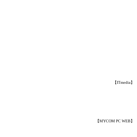
【ITmedia】
【MYCOM PC WEB】