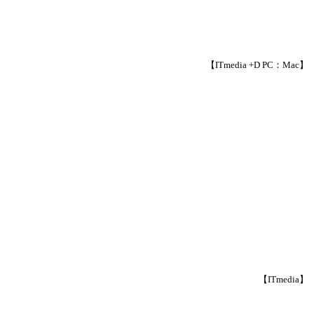
【ITmedia +D PC：Mac】
【ITmedia】